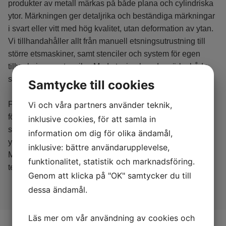
produkter av metall märkas på både plana och cylindriska
ytor. Märkningen ger detaljrika och beständiga märkningar
i svart eller vitt med hög kvalitet, utan deformation av ytan.
Vi tillhandahåller allt från manuell etsningsutrustning till
större etsmaskiner, samt stenciler och system för egen
tillverkning av stenciler. Med etsning kan du märka båda
stora och små detaljer.
Samtycke till cookies
Vi och våra partners använder teknik,
För etsmärkning behövs en styrenhet och
förbrukningsmaterial så som elektrolytvätska, filt och
inklusive cookies, för att samla in
stencil. Under etsningsprocessen färgas/oxideras
information om dig för olika ändamål,
ytstrukturen snabbt vilket ger en bestående märkning.
inklusive: bättre användarupplevelse,
Märkning går att göra ytlig om man t.ex. vill ha en mer
funktionalitet, statistik och marknadsföring.
temporär märkning.
Genom att klicka på "OK" samtycker du till
dessa ändamål.
Läs mer om vår användning av cookies och