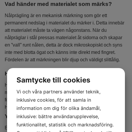
Vad händer med materialet som märks?
Nålprägling är en mekanisk märkning som gör ett
permanent nedslag i materialet du märker i. Detta innebär
att materialet måste ta vägen någonstans. När du
nålpräglar i stål pressas materialet åt sidorna och skapar
en ”vall” runt nålen, detta är dock mikroskopiskt och syns
inte med blotta ögat och känns inte direkt med fingret.
Fördelen är att märkningen blir djup och väldigt slittålig.
Hur hårda material kan man märka?
Samtycke till cookies
Hur hårda material man kan märka beror på vilket fabrikat
Vi och våra partners använder teknik,
man har på sin utrustning. Vår nålpräglingsmaskin har en
inklusive cookies, för att samla in
förmåga att märka i stål med en hårdhet på upp till 63
HRC.
information om dig för olika ändamål,
Ytbehandling efter märkning
inklusive: bättre användarupplevelse,
funktionalitet, statistik och marknadsföring.
En vanlig fundering är om det går att märka innan en